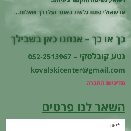
רפואי, נשימה והקשר ביניהם.
או שאולי סתם גלשת באתר ועלו לך שאלות…
כך או כך – אנחנו כאן בשבילך
נטע קובלסקי –
052-2513967
kovalskicenter@gmail.com
מדיניות החברה
השאר לנו פרטים