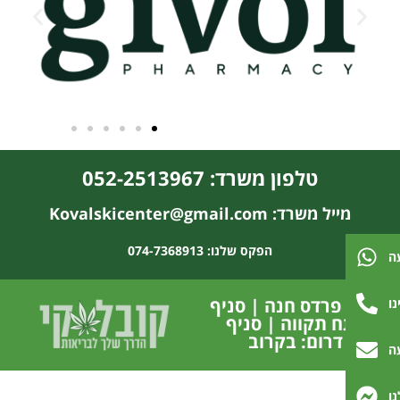
טלפון משרד: 052-2513967
מייל משרד: Kovalskicenter@gmail.com
הפקס שלנו: 074-7368913
ה
סניף פרדס חנה | סניף
ו
פתח תקווה | סניף
דרום: בקרוב
ה
ו