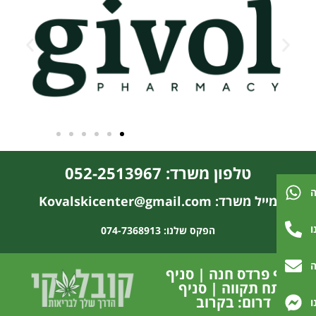
טלפון משרד: 052-2513967
ה
מייל משרד: Kovalskicenter@gmail.com
ו
הפקס שלנו: 074-7368913
ה
סניף פרדס חנה | סניף
פתח תקווה | סניף
דרום: בקרוב
ו