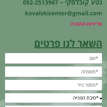
נטע קובלסקי –
052-2513967
kovalskicenter@gmail.com
מדיניות החברה
השאר לנו פרטים